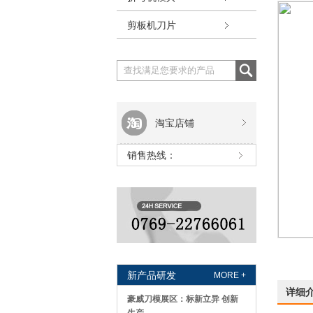
剪板机刀片
淘宝店铺
销售热线：
新产品研发
MORE +
详细
豪威刀模展区：标新立异 创新