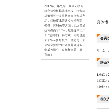
生产
2017年开年之际，豪威刀模新
研究折弯机模具成形模，折弯机
成形模可一次性将钣金折弯成产
品，精确度比普通多次折弯高
具体模
60%，同时效率方面，也比普通
折弯提高了80%，这是提高工厂
工作效率的一种方式，同时也是
会员
未来钣金折弯机的一种趋势。未
来钣金折弯的方式会越来越多，
豪威刀模会一直标新立异，勇往
即日起，
直前！
联系
1.电话：0
2.联系方式
3.地址
相关