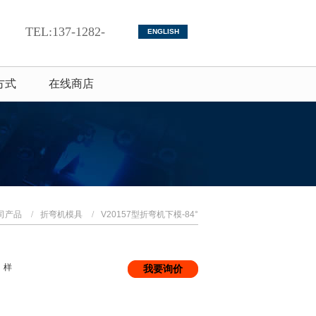
TEL:137-1282-
ENGLISH
2607
方式
在线商店
司产品
/
折弯机模具
/
V20157型折弯机下模-84°
、样
我要询价