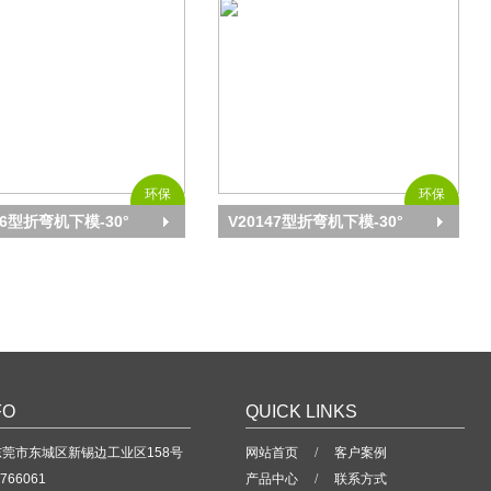
环保
环保
46型折弯机下模-30°
V20147型折弯机下模-30°
FO
QUICK LINKS
莞市东城区新锡边工业区158号
网站首页
/
客户案例
766061
产品中心
/
联系方式