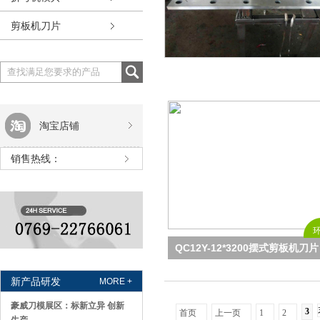
剪板机刀片
淘宝店铺
销售热线：
QC12Y-12*3200摆式剪板机刀片
新产品研发
MORE +
豪威刀模展区：标新立异 创新
3
首页
上一页
1
2