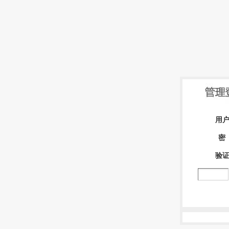
用
密
验