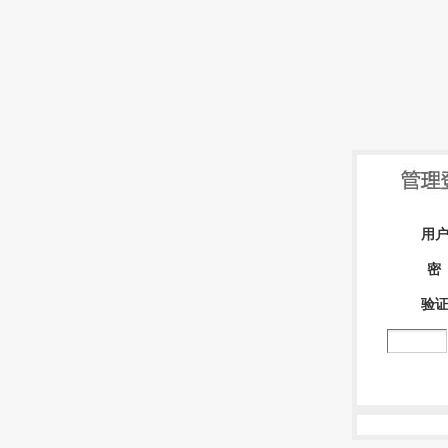
用
密
验